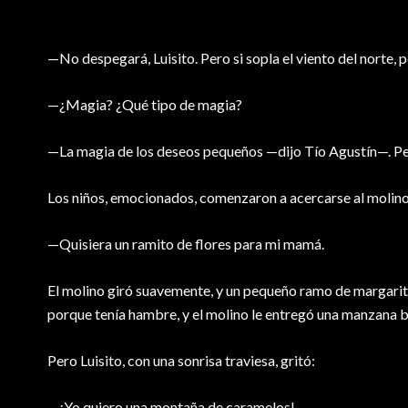
—No despegará, Luisito. Pero si sopla el viento del norte, 
—¿Magia? ¿Qué tipo de magia?
—La magia de los deseos pequeños —dijo Tío Agustín—. Per
Los niños, emocionados, comenzaron a acercarse al molino. 
—Quisiera un ramito de flores para mi mamá.
El molino giró suavemente, y un pequeño ramo de margarita
porque tenía hambre, y el molino le entregó una manzana b
Pero Luisito, con una sonrisa traviesa, gritó:
—¡Yo quiero una montaña de caramelos!