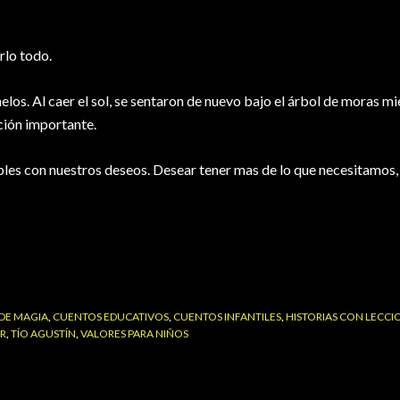
rlo todo.
elos. Al caer el sol, se sentaron de nuevo bajo el árbol de moras mi
ción importante.
bles con nuestros deseos. Desear tener mas de lo que necesitamos
DE MAGIA
,
CUENTOS EDUCATIVOS
,
CUENTOS INFANTILES
,
HISTORIAS CON LECCI
AR
,
TÍO AGUSTÍN
,
VALORES PARA NIÑOS