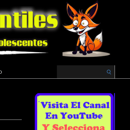
Search
O
for: