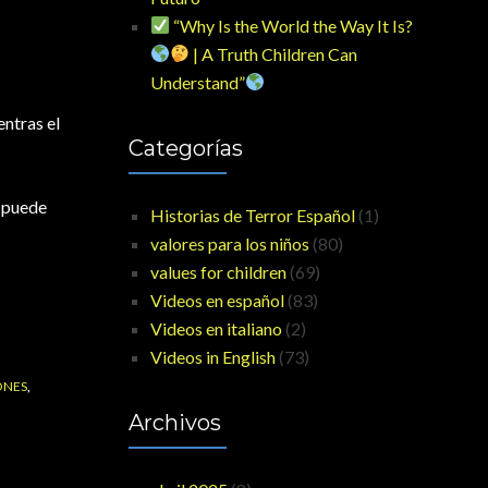
“Why Is the World the Way It Is?
| A Truth Children Can
Understand”
entras el
Categorías
, puede
Historias de Terror Español
(1)
valores para los niños
(80)
values for children
(69)
Videos en español
(83)
Videos en italiano
(2)
Videos in English
(73)
ONES
,
Archivos