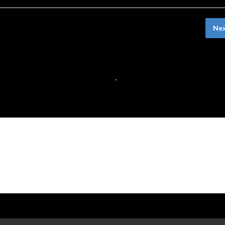
Nex
Mi Tío Agustín y la Princesa Casilda: Un
Historia de Gigantes, Enanos y Amista
l
17 DE DICIEMBRE DE 2024
NO COMMENTS
mentario.