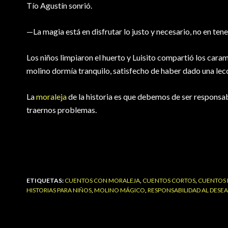
Tío Agustín sonrió.
—La magia está en disfrutar lo justo y necesario, no en tene
Los niños limpiaron el huerto y Luisito compartió los caram
molino dormía tranquilo, satisfecho de haber dado una lec
La
moraleja
de la historia es que debemos de ser responsa
traernos problemas.
ETIQUETAS:
CUENTOS CON MORALEJA
,
CUENTOS CORTOS
,
CUENTOS 
HISTORIAS PARA NIÑOS
,
MOLINO MÁGICO
,
RESPONSABILIDAD AL DESE