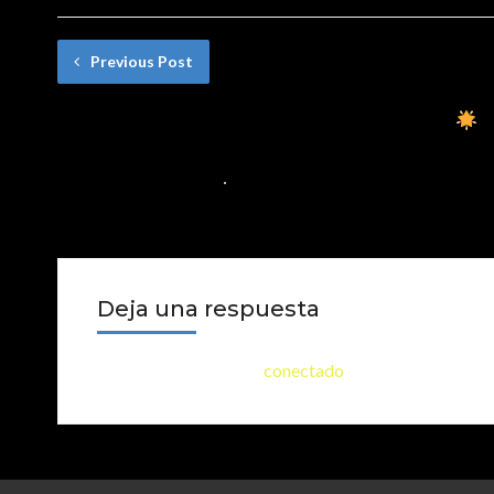
Previous Post
Uncle Augustine and the Wishing Mill
|
Educational Stories for Children with Mora
19 DE DICIEMBRE DE 2024
NO COMMENTS
Deja una respuesta
Lo siento, debes estar
conectado
para publicar un co