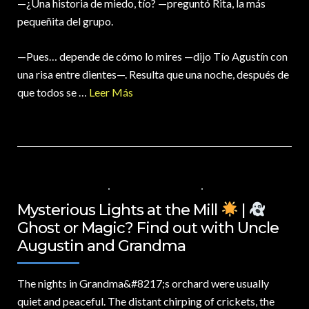
—¿Una historia de miedo, tío? —preguntó Rita, la más
pequeñita del grupo.
—Pues… depende de cómo lo mires —dijo Tío Agustín con
una risa entre dientes—. Resulta que una noche, después de
que todos se …
Leer Más
23 DE MARZO DE 2025
VIDEOS EN ESPAÑOL
NO COMMENTS
Mysterious Lights at the Mill
|
Ghost or Magic? Find out with Uncle
Augustin and Grandma
The nights in Grandma&
#8217;s orchard were usually
quiet and peaceful. The distant chirping of crickets, the