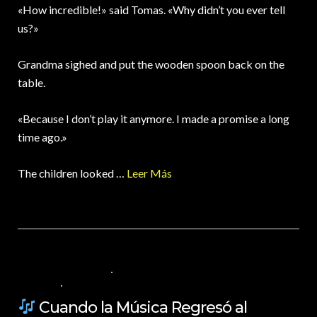
«How incredible!» said Tomas. «Why didn’t you ever tell
us?»
Grandma sighed and put the wooden spoon back on the
table.
«Because I don’t play it anymore. I made a promise a long
time ago.»
The children looked …
Leer Más
22 DE MARZO DE 2025
VALORES PARA LOS NIÑOS
,
VIDEOS EN
ESPAÑOL
NO COMMENTS
Cuando la Música Regresó al