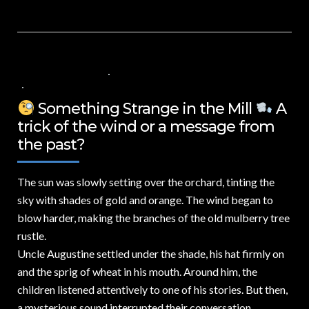
18 DE MARZO DE 2025
VALUES FOR CHILDREN
,
VIDEOS IN ENGLISH
NO COMMENTS
Something Strange in the Mill
A
trick of the wind or a message from
the past?
The sun was slowly setting over the orchard,
tinting the
sky with shades of gold and orange. The wind began to
blow harder, making the branches of the old mulberry tree
rustle.
Uncle Augustine settled under the shade, his hat firmly on
and the sprig of wheat in his mouth. Around him, the
children listened attentively to one of his stories. But then,
a mysterious sound interrupted their conversation.