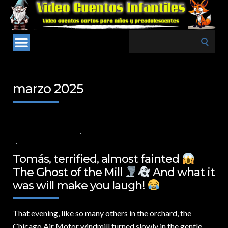
Search
for:
marzo 2025
29 DE MARZO DE 2025
VALUES FOR CHILDREN
,
VIDEOS IN ENGLISH
NO COMMENTS
Tomás, terrified, almost fainted
The Ghost of the Mill
And what it
was will make you laugh!
That evening,
like so many others in the orchard, the
Chicago Air Motor windmill turned slowly in the gentle