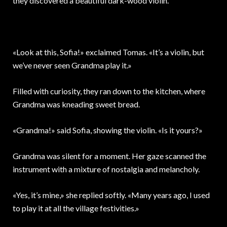
they discovered a beautiful dark-wood violin.
«Look at this, Sofia!» exclaimed Tomas. «It’s a violin, but
we’ve never seen Grandma play it.»
Filled with curiosity, they ran down to the kitchen, where
Grandma was kneading sweet bread.
«Grandma!» said Sofia, showing the violin. «Is it yours?»
Grandma was silent for a moment. Her gaze scanned the
instrument with a mixture of nostalgia and melancholy.
«Yes, it’s mine,» she replied softly. «Many years ago, I used
to play it at all the village festivities.»