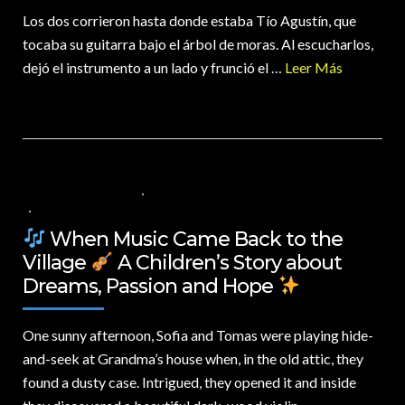
Los dos corrieron hasta donde estaba Tío Agustín, que
tocaba su guitarra bajo el árbol de moras. Al escucharlos,
dejó el instrumento a un lado y frunció el …
Leer Más
22 DE MARZO DE 2025
VALUES FOR CHILDREN
,
VIDEOS IN ENGLISH
NO COMMENTS
When Music Came Back to the
Village
A Children’s Story about
Dreams, Passion and Hope
One sunny afternoon,
Sofia and Tomas were playing hide-
and-seek at Grandma’s house when, in the old attic, they
found a dusty case. Intrigued, they opened it and inside