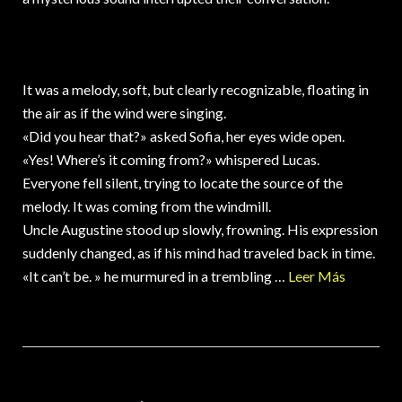
It was a melody, soft, but clearly recognizable, floating in
the air as if the wind were singing.
«Did you hear that?» asked Sofia, her eyes wide open.
«Yes! Where’s it coming from?» whispered Lucas.
Everyone fell silent, trying to locate the source of the
melody. It was coming from the windmill.
Uncle Augustine stood up slowly, frowning. His expression
suddenly changed, as if his mind had traveled back in time.
«It can’t be. » he murmured in a trembling …
Leer Más
18 DE MARZO DE 2025
VALORES PARA LOS NIÑOS
,
VIDEOS EN