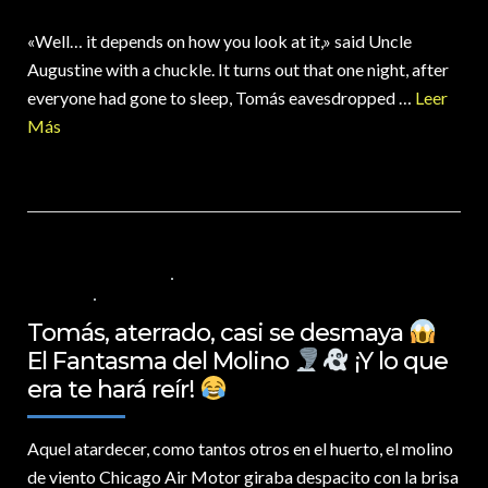
«Well… it depends on how you look at it,» said Uncle
Augustine with a chuckle. It turns out that one night, after
everyone had gone to sleep, Tomás eavesdropped …
Leer
Más
29 DE MARZO DE 2025
VALORES PARA LOS NIÑOS
,
VIDEOS EN
ESPAÑOL
NO COMMENTS
Tomás, aterrado, casi se desmaya
El Fantasma del Molino
¡Y lo que
era te hará reír!
Aquel atardecer,
como tantos otros en el huerto, el molino
de viento Chicago Air Motor giraba despacito con la brisa