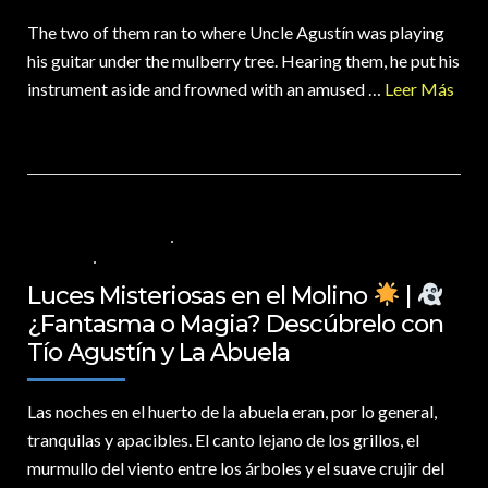
The two of them ran to where Uncle Agustín was playing
his guitar under the mulberry tree. Hearing them, he put his
instrument aside and frowned with an amused …
Leer Más
23 DE MARZO DE 2025
VALORES PARA LOS NIÑOS
,
VIDEOS EN
ESPAÑOL
NO COMMENTS
Luces Misteriosas en el Molino
|
¿Fantasma o Magia? Descúbrelo con
Tío Agustín y La Abuela
Las noches en el huerto de la abuela eran,
por lo general,
tranquilas y apacibles. El canto lejano de los grillos, el
murmullo del viento entre los árboles y el suave crujir del