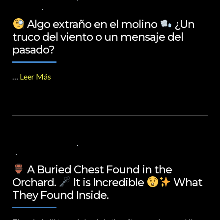
ESPAÑOL
NO COMMENTS
Algo extraño en el molino
¿Un
truco del viento o un mensaje del
pasado?
…
Leer Más
17 DE MARZO DE 2025
VALUES FOR CHILDREN
,
VIDEOS IN ENGLISH
NO COMMENTS
A Buried Chest Found in the
Orchard.
It is Incredible
What
They Found Inside.