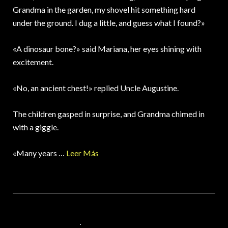
Grandma in the garden, my shovel hit something hard
under the ground. I dug a little, and guess what I found?»
«A dinosaur bone?» said Mariana, her eyes shining with
excitement.
«No, an ancient chest!» replied Uncle Augustine.
The children gasped in surprise, and Grandma chimed in
with a giggle.
«Many years …
Leer Más
17 DE MARZO DE 2025
VALORES PARA LOS NIÑOS
,
VIDEOS EN