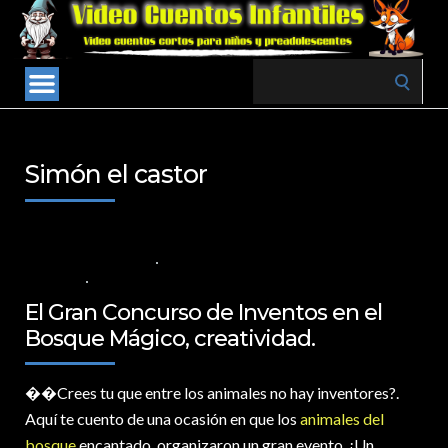
Search
for:
Simón el castor
4 DE AGOSTO DE 2024
VALORES PARA LOS NIÑOS
,
VIDEOS EN
ESPAÑOL
NO COMMENTS
El Gran Concurso de Inventos en el
Bosque Mágico, creatividad.
�
�Crees tu que entre los animales no hay inventores?.
Aquí te cuento de una ocasión en que los
animales del
bosque
encantado, organizaron un gran evento. ¡Un