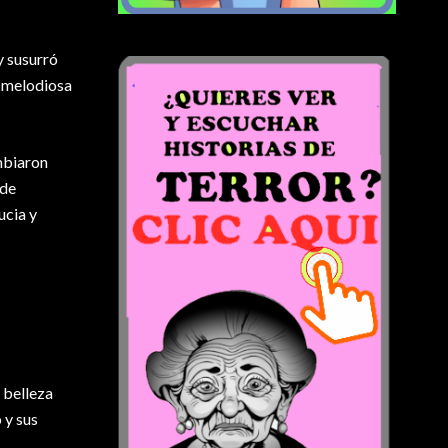
y susurró
y melodiosa
mbiaron
 de
ucia y
 belleza
 y sus