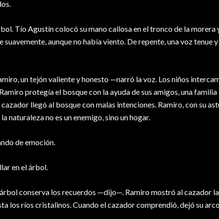
dos.
árbol. Tío Agustín colocó su mano callosa en el tronco de la morera 
e suavemente, aunque no había viento. De repente, una voz tenue 
iro, un tejón valiente y honesto —narró la voz. Los niños interca
amiro protegía el bosque con la ayuda de sus amigos, una familia
 cazador llegó al bosque con malas intenciones. Ramiro, con su ast
la naturaleza no es un enemigo, sino un hogar.
ando de emoción.
ar en el árbol.
l árbol conserva los recuerdos —dijo—. Ramiro mostró al cazador la
ta los ríos cristalinos. Cuando el cazador comprendió, dejó su arco