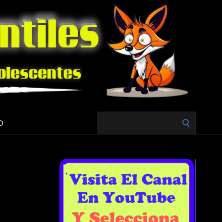
Search
O
for: