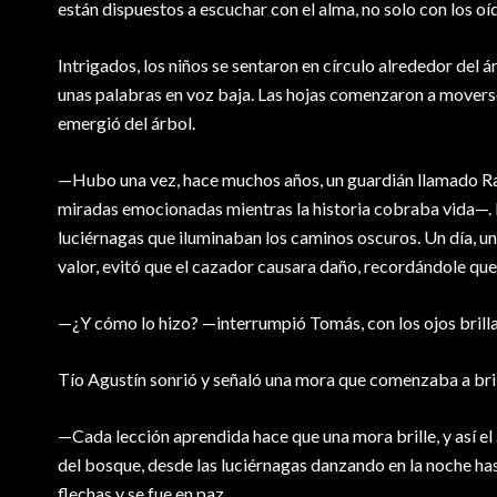
están dispuestos a escuchar con el alma, no solo con los oí
Intrigados, los niños se sentaron en círculo alrededor del 
unas palabras en voz baja. Las hojas comenzaron a movers
emergió del árbol.
—Hubo una vez, hace muchos años, un guardián llamado Ram
miradas emocionadas mientras la historia cobraba vida—. R
luciérnagas que iluminaban los caminos oscuros. Un día, un
valor, evitó que el cazador causara daño, recordándole que 
—¿Y cómo lo hizo? —interrumpió Tomás, con los ojos brill
Tío Agustín sonrió y señaló una mora que comenzaba a brill
—Cada lección aprendida hace que una mora brille, y así e
del bosque, desde las luciérnagas danzando en la noche has
flechas y se fue en paz.