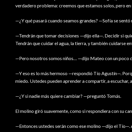
verdadero problema: creemos que estamos solos, pero en 
—¿Y qué pasará cuando seamos grandes? —Sofía se sentó m
—Tendrán que tomar decisiones —dijo ella—. Decidir si qui
Tendrán que cuidar el agua, la tierra, y también cuidarse en
—Pero nosotros somos niños… —dijo Mateo con un poco d
—Y eso es lo más hermoso —respondió Tío Agustín—. Porque
miedo. Ustedes pueden aprender a compartir, a escuchar, a
—¿Y si nadie más quiere cambiar? —preguntó Tomás.
El molino giró suavemente, como si respondiera con su can
—Entonces ustedes serán como ese molino —dijo el Tío—. 