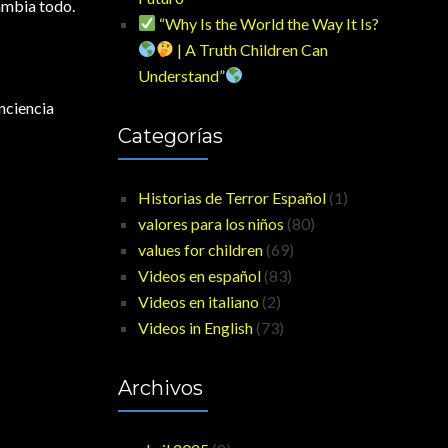
cambia todo.
“Why Is the World the Way It Is?
| A Truth Children Can
Understand”
nciencia
Categorías
Historias de Terror Español
(1)
valores para los niños
(80)
values for children
(69)
Videos en español
(83)
Videos en italiano
(2)
Videos in English
(73)
Archivos