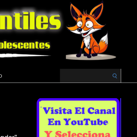
Search
O
for: