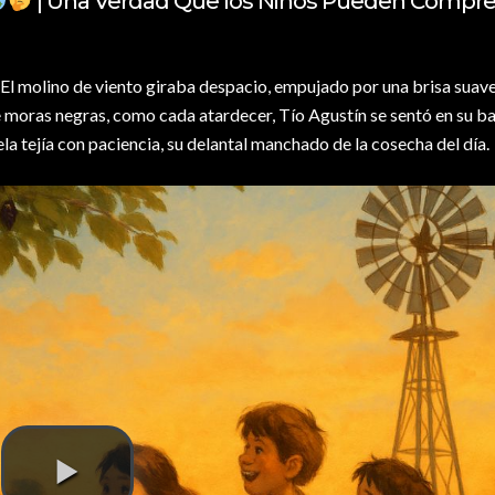
| Una Verdad Que los Niños Pueden Compr
 El molino de viento giraba despacio, empujado por una brisa suav
de moras negras, como cada atardecer, Tío Agustín se sentó en su b
la tejía con paciencia, su delantal manchado de la cosecha del día.