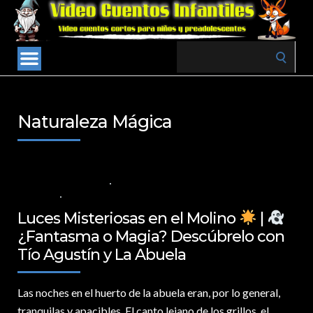
Search
for:
Naturaleza Mágica
23 DE MARZO DE 2025
VALORES PARA LOS NIÑOS
,
VIDEOS EN
ESPAÑOL
NO COMMENTS
Luces Misteriosas en el Molino
|
¿Fantasma o Magia? Descúbrelo con
Tío Agustín y La Abuela
Las noches en el huerto de la abuela eran,
por lo general,
tranquilas y apacibles. El canto lejano de los grillos, el