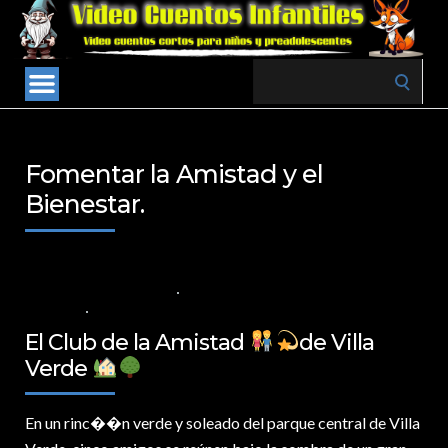
Search
for:
Fomentar la Amistad y el
Bienestar.
7 DE NOVIEMBRE DE 2024
VALORES PARA LOS NIÑOS
,
VIDEOS EN
ESPAÑOL
NO COMMENTS
El Club de la Amistad
de Villa
Verde
En un rinc�
�n verde y soleado del parque central de Villa