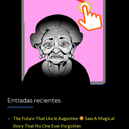
Entradas recientes
The Future That Uncle Augustine
Saw A Magical
Story That No One Ever Forgotten