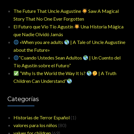
The Future That Uncle Augustine
Saw A Magical
Story That No One Ever Forgotten
El Futuro que Vio Tío Agustín
Una Historia Mágica
que Nadie Olvidó Jamás
«When you are adults
| A Tale of Uncle Augustine
about the Future»
“Cuando Ustedes Sean Adultos
| Un Cuento del
Tío Agustín sobre el Futuro”
“Why Is the World the Way It Is?
| A Truth
Children Can Understand”
Categorías
Historias de Terror Español
(1)
valores para los niños
(80)
values for children
(69)