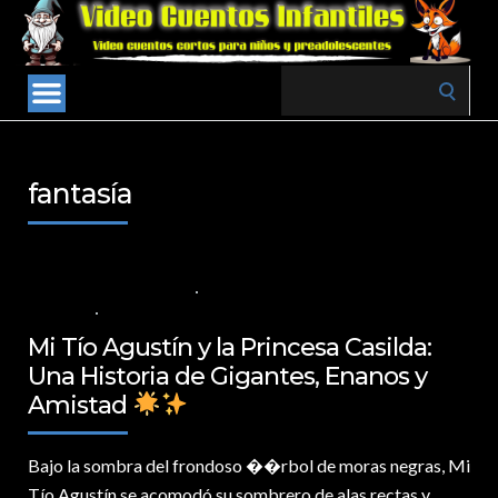
Search
for:
fantasía
17 DE DICIEMBRE DE 2024
VALORES PARA LOS NIÑOS
,
VIDEOS EN
ESPAÑOL
NO COMMENTS
Mi Tío Agustín y la Princesa Casilda:
Una Historia de Gigantes, Enanos y
Amistad
Bajo la sombra del frondoso �
�rbol de moras negras, Mi
Tío Agustín se acomodó su sombrero de alas rectas y