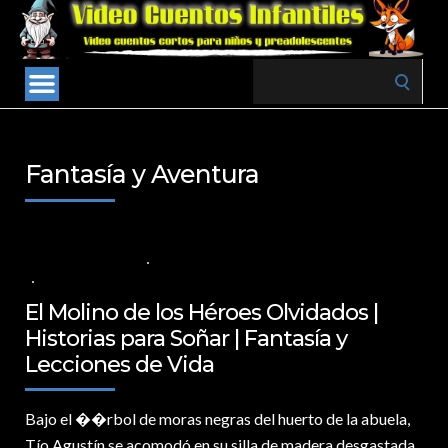
Search
for:
Fantasía y Aventura
2 DE ENERO DE 2025
VALORES PARA LOS NIÑOS
,
VIDEOS EN ESPAÑOL
NO COMMENTS
El Molino de los Héroes Olvidados |
Historias para Soñar | Fantasía y
Lecciones de Vida
Bajo el �
�rbol de moras negras del huerto de la abuela,
Tío Agustín se acomodó en su silla de madera desgastada,