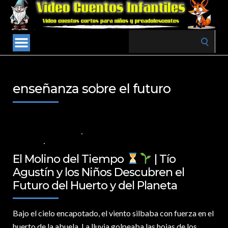
Search
for:
enseñanza sobre el futuro
1 DE FEBRERO DE 2025
VALORES PARA LOS NIÑOS
,
VIDEOS EN
ESPAÑOL
NO COMMENTS
El Molino del Tiempo
| Tío
Agustín y los Niños Descubren el
Futuro del Huerto y del Planeta
Bajo el cielo encapotado,
el viento silbaba con fuerza en el
huerto de la abuela. La lluvia golpeaba las hojas de los