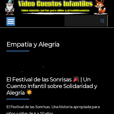
Search
for:
Empatía y Alegría
5 DE DICIEMBRE DE 2024
VALORES PARA LOS NIÑOS
,
VIDEOS EN
ESPAÑOL
NO COMMENTS
El Festival de las Sonrisas
| Un
Cuento Infantil sobre Solidaridad y
Alegría
El Festival de las Sonrisas.
Una historia apropiada para
niños y niñas de 6 a 10 años.