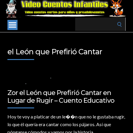
Search
for:
el León que Prefirió Cantar
17 DE OCTUBRE DE 2024
VALORES PARA LOS NIÑOS
,
VIDEOS EN
ESPAÑOL
NO COMMENTS
Zor el León que Prefirió Cantar en
Lugar de Rugir – Cuento Educativo
Hoy te voy a platicar de un le�
�n que no le gustaba rugir,
lo que él quería era cantar como los pájaros. Así que
pónganse cómodos y vamos por la historia.