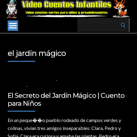
Search
for:
el jardín mágico
24 DE NOVIEMBRE DE 2024
VALORES PARA LOS NIÑOS
,
VIDEOS EN
ESPAÑOL
NO COMMENTS
El Secreto del Jardín Mágico | Cuento
para Niños
En un peque�
�o pueblo rodeado de campos verdes y
colinas, vivían tres amigos inseparables: Clara, Pedro y
Sofía. Clara era curiosa y amaba las plantas, Pedro era