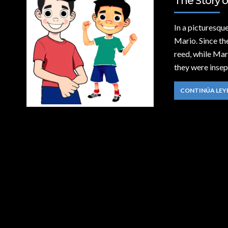
The Story o
In a picturesque
Mario. Since the
reed, while Mar
they were insep
CONTINÚA LE