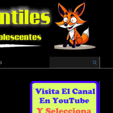
Search
O
for: