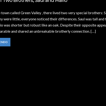
f Two Brothers, Saul and Mario
 town called Green Valley , there lived two very special brothers: 
y were little, everyone noticed their differences. Saul was tall and t
io was shorter but robust like an oak. Despite their opposite appe
arable and shared an unbreakable brotherly connection. […]
YENDO