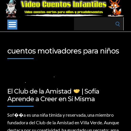
Search
for:
cuentos motivadores para niños
18 DE NOVIEMBRE DE 2024
VALORES PARA LOS NIÑOS
,
VIDEOS EN
ESPAÑOL
NO COMMENTS
El Club de la Amistad
| Sofía
Aprende a Creer en Sí Misma
Sof�
�a es una niña tímida y reservada, una miembro
fundadora del Club de la Amistad en Villa Verde. Aunque
destaca por su creatividad, ha guardado un secreto: ama