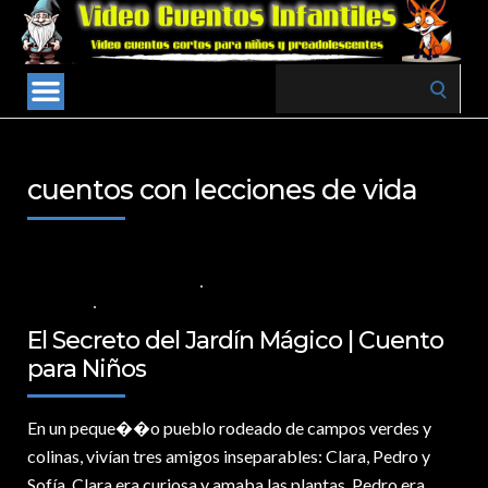
Search
for:
cuentos con lecciones de vida
24 DE NOVIEMBRE DE 2024
VALORES PARA LOS NIÑOS
,
VIDEOS EN
ESPAÑOL
NO COMMENTS
El Secreto del Jardín Mágico | Cuento
para Niños
En un peque�
�o pueblo rodeado de campos verdes y
colinas, vivían tres amigos inseparables: Clara, Pedro y
Sofía. Clara era curiosa y amaba las plantas, Pedro era