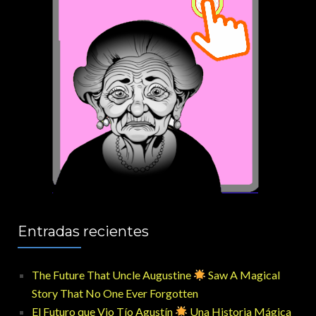
Entradas recientes
The Future That Uncle Augustine
Saw A Magical
Story That No One Ever Forgotten
El Futuro que Vio Tío Agustín
Una Historia Mágica