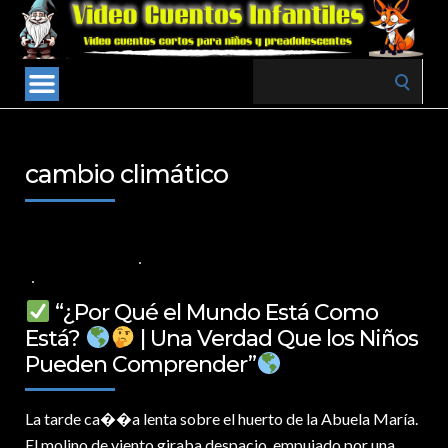
Search
for:
cambio climático
4 DE ABRIL DE 2025
VALORES PARA LOS NIÑOS
,
VIDEOS EN ESPAÑOL
NO COMMENTS
“¿Por Qué el Mundo Está Como
Está?
| Una Verdad Que los Niños
Pueden Comprender”
La tarde ca�
�a lenta sobre el huerto de la Abuela María.
El molino de viento giraba despacio, empujado por una