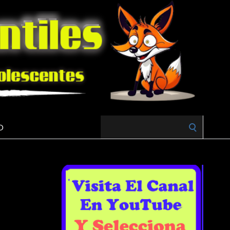
Search
O
for: