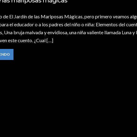
e las mariposas mágicas
to de El Jardín de las Mariposas Mágicas, pero primero veamos al
ara el educador o a los padres del niño o niña: Elementos del cuento
s, Una bruja malvada y envidiosa, una niña valiente llamada Luna y 
ven este cuento. ¿Cual […]
YENDO