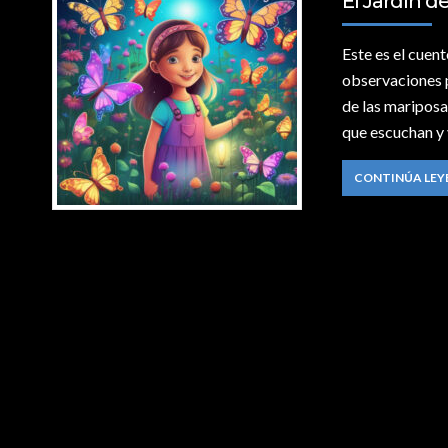
El Jardín d
Este es el cuen
observaciones p
de las mariposa
que escuchan y 
CONTINÚA LE