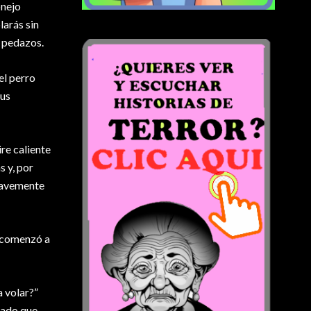
onejo
larás sin
n pedazos.
el perro
Sus
re caliente
s y, por
suavemente
o comenzó a
a volar?”
rado que