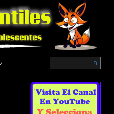
Search
O
for: