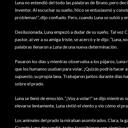
Luna no entendió del todo las palabras de Bruno, pero dec
inventor. Al escuchar su sueño, Nico se entusiasmó y const
problemas!”, dijo confiado. Pero, cuando Luna se subió y e
Desilusionada, Luna empezó a dudar de su sueño. Tal vez Cla
pastor, al ver a su amiga triste, se acercó y le dijo: “Luna,
palabras llenaron a Luna de una nueva determinación.
Pasaron los días y mientras observaba a los pájaros, Luna r
que los humanos usaban para volar. ¡Quizás podría hacer al
supuesto, su propia lana. Trabajaron juntos durante días h
sobre el prado.
Luna se llenó de emoción. “¡Voy a volar!” se dijo mientras 
elevarse lentamente. Luna sintió el viento y vio cómo el p
Los animales del prado la miraban asombrados. Clara, la gal
Cuando Luna descendió, todos la recibieron con alegría y a