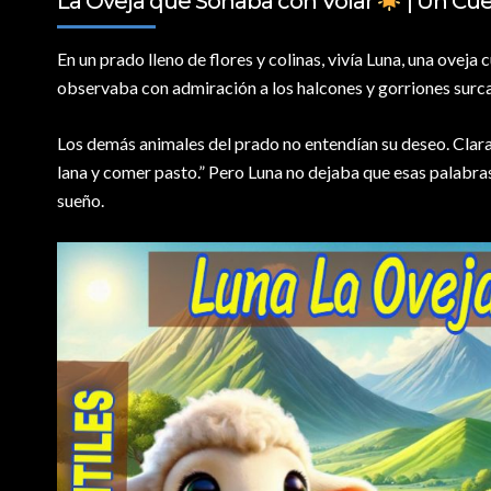
La Oveja que Soñaba con Volar
| Un Cue
En un prado lleno de flores y colinas,
vivía Luna, una oveja 
observaba con admiración a los halcones y gorriones surcar 
Los demás animales del prado no entendían su deseo. Clara, 
lana y comer pasto.” Pero Luna no dejaba que esas palabras l
sueño.