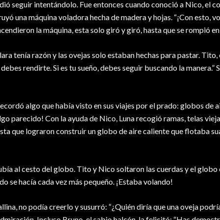
idió seguir intentándolo. Fue entonces cuando conoció a Nico, el c
ruyó una máquina voladora hecha de madera y hojas. “¡Con esto, vo
ncendieron la máquina, esta solo giró y giró, hasta que se rompió e
ra tenía razón y las ovejas solo estaban hechas para pastar. Tito, 
 no debes rendirte. Si es tu sueño, debes seguir buscando la manera.” 
ecordó algo que había visto en sus viajes por el prado: globos de ai
go parecido! Con la ayuda de Nico, Luna recogió ramas, telas vieja
asta que lograron construir un globo de aire caliente que flotaba 
subía al cesto del globo. Tito y Nico soltaron las cuerdas y el glob
rado se hacía cada vez más pequeño. ¡Estaba volando!
lina, no podía creerlo y susurró: “¿Quién diría que una oveja podrí
dmiración. Incluso Bruno, el sabio halcón, la felicitó: “Has demost