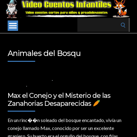
Search
for:
Animales del Bosqu
28 DE OCTUBRE DE 2024
VALORES PARA LOS NIÑOS
,
VIDEOS EN
ESPAÑOL
NO COMMENTS
Max el Conejo y el Misterio de las
Zanahorias Desaparecidas
En un rinc�
�n soleado del bosque encantado, vivía un
conejo llamado Max, conocido por ser un excelente
granjero. Su huerto era el orgullo del bosque, con filas