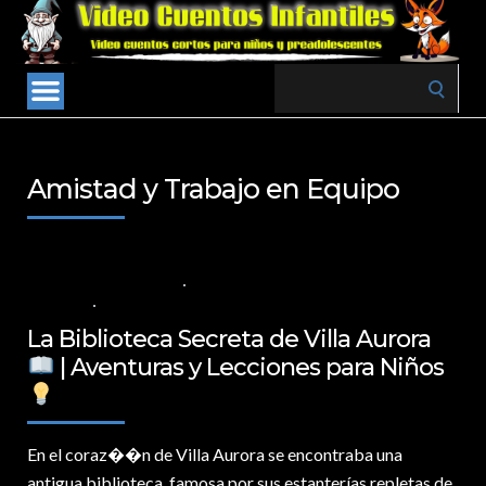
Search
for:
Amistad y Trabajo en Equipo
4 DE DICIEMBRE DE 2024
VALORES PARA LOS NIÑOS
,
VIDEOS EN
ESPAÑOL
NO COMMENTS
La Biblioteca Secreta de Villa Aurora
| Aventuras y Lecciones para Niños
En el coraz�
�n de Villa Aurora se encontraba una
antigua biblioteca, famosa por sus estanterías repletas de